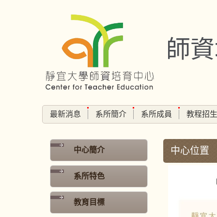
跳
到
主
師資
要
內
容
區
最新消息
系所簡介
系所成員
教程招
中心位置
中心簡介
系所特色
教育目標