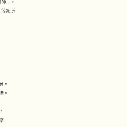
師…。
.等系所
員。
構。
。
修