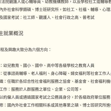
護人或心輔導員、幼教機構教師，以及學校社工或輔導教
國內外社會科學類碩、博士班研究所，如社工、社福、輔導、心理.
照及國家考試：社工師、觀護人、社會行政之高、普考試
生就業概況
課程及興趣大致分為六個方向：
構：幼兒教育、國小、國中、高中等各級學校之教育人員
務：從事諮商輔導、老人福利、身心障礙、婦女福利等社會工作人
組織：任職於各綜合性社會福利服務之協會、基金會、社會福利機
務工作：服務於人群服務之單位、企業、公司等。
：以約僱人員或通過國家考試之公務員身分，於各級政府單位服務
進修：國內外社會工作相關科系或其他專業之碩、博士班研究所進