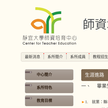
跳
到
主
師資
要
內
容
區
最新消息
系所簡介
系所成員
教程招
生涯進路
中心簡介
一、 畢業
系所特色
教育目標
►
1. 就業：