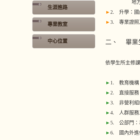
地方法院觀
生涯進路
►
2. 升學：
►
3. 專業證
專業教室
中心位置
二、 畢業
依學生所主修
►
1. 教育機
►
2. 直接服
►
3. 非營利
►
4. 人群服
►
5. 公部門
►
6. 國內外